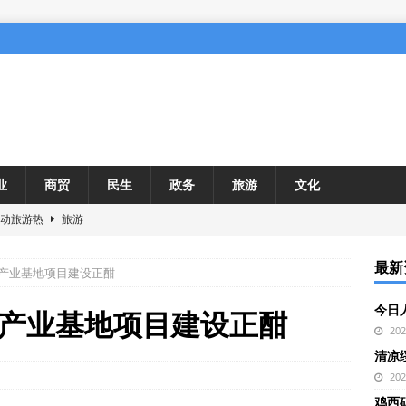
业
商贸
民生
政务
旅游
文化
涌动旅游热
旅游
自主研发矿用手机
产业
最新
产业基地项目建设正酣
人次畅游冰雪大世界，烟花、非遗、花车等带来丰富多彩的体验
旅游
今日
乡村劲吹文明风
地方
产业基地项目建设正酣
20
 中国银行外汇牌价
商贸
清凉
20
鸡西