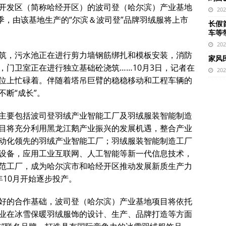
开发区（简称哈经开区）的波司登（哈尔滨）产业基地
20
季，由该基地生产的“尔滨＆波司登”品牌羽绒服将上市
长假
车等
20
筑，污水池正在进行剪力墙钢筋绑扎和模板安装，消防
家风
，门卫室正在进行独立基础砼浇筑……10月3日，记者在
20
位上忙碌着。伴随着塔吊巨臂的稳稳移动和工程车辆的
断“成长”。
主要包括波司登羽绒产业智能工厂及羽绒服装智能制造
目将充分利用黑龙江鹅产业振兴的发展机遇，整合产业
动化领先的羽绒产业智能工厂；羽绒服装智能制造工厂
设备，应用工业互联网、人工智能等新一代信息技术，
范工厂，成为哈尔滨市和哈经开区推动发展新质生产力
10月开始逐步投产。
好的合作基础，波司登（哈尔滨）产业基地项目将依托
业在冰雪保暖羽绒服饰的设计、生产、品牌打造等方面